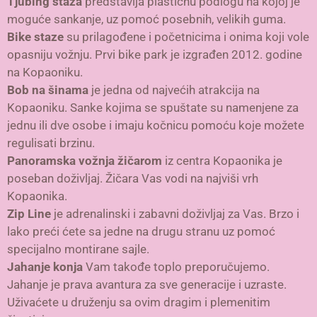
Tjubing staza
predstavlja plastičnu podlogu na kojoj je
moguće sankanje, uz pomoć posebnih, velikih guma.
Bike staze
su prilagođene i početnicima i onima koji vole
opasniju vožnju. Prvi bike park je izgrađen 2012. godine
na Kopaoniku.
Bob na šinama
je jedna od najvećih atrakcija na
Kopaoniku. Sanke kojima se spuštate su namenjene za
jednu ili dve osobe i imaju kočnicu pomoću koje možete
regulisati brzinu.
Panoramska vožnja žičarom
iz centra Kopaonika je
poseban doživljaj. Žičara Vas vodi na najviši vrh
Kopaonika.
Zip Line
je adrenalinski i zabavni doživljaj za Vas. Brzo i
lako preći ćete sa jedne na drugu stranu uz pomoć
specijalno montirane sajle.
Jahanje konja
Vam takođe toplo preporučujemo.
Jahanje je prava avantura za sve generacije i uzraste.
Uživaćete u druženju sa ovim dragim i plemenitim