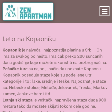
Leto na Kopaoniku
Kopaonik
je najveća i najpoznatija planina u Srbiji. On
ima za svakog po nešto. Ima čak preko 200 sunčanih
dana godišnje koje možete iskoristiti na bezbroj načina.
Pešačke ture
su najbolji način da upoznate Kopaonik.
Kopaonik poseduje staze koje su podeljene u tri
kategorije, i to : lake, srednje i teške. Najpoznatije staze
su: Nebeske stolice, Metođe, Jelovarnik, Treska, Markov
kamen, Jankove bare i itd.
Letnja ski staza
je veštački napravljena staza duga 900
metara tako da možete skijati tokom cele godine.