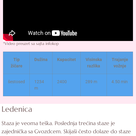
*Video preuzet sa sajta infokop
Tip
Dužina
Kapacitet
Visinska
Trajanje
žičare
razlika
vožnje
šestosed
1234
2400
289 m
4.50 min
m
Ledenica
Staza je veoma teška. Poslednja trećina staze je
zajednička sa Gvozdcem. Skijaši često dolaze do staze