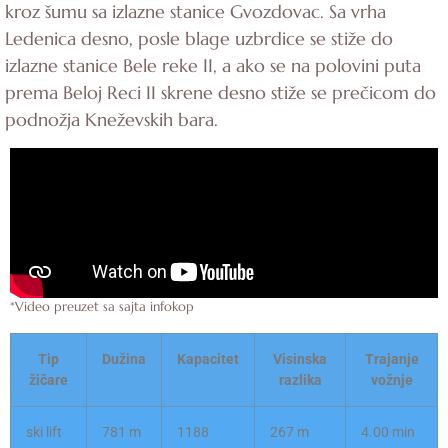
kroz šumu sa izlazne stanice Gvozdovac. Sa vrha
Ledenica desno, posle blage uzbrdice se stiže do
izlazne stanice Bele reke II, a ako se na polovini puta
prema Beloj Reci II skrene desno stiže se prečicom do
podnožja Kneževskih bara.
*Video preuzet sa sajta infokop
Tip
Dužina
Kapacitet
Visinska
Trajanje
žičare
razlika
vožnje
ski lift
781 m
1188
267 m
4.00 min