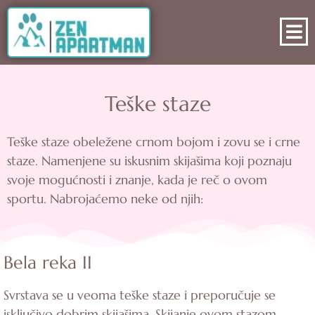
Teške staze
Teške staze obeležene crnom bojom i zovu se i crne
staze. Namenjene su iskusnim skijašima koji poznaju
svoje mogućnosti i znanje, kada je reč o ovom
sportu. Nabrojaćemo neke od njih:
Bela reka II
Svrstava se u veoma teške staze i preporučuje se
isključivo dobrim skijašima. Skijanje ovom stazom