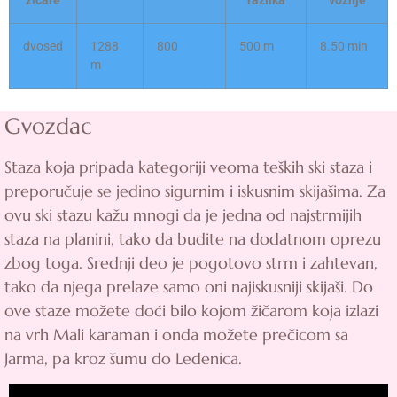
žičare
razlika
vožnje
dvosed
1288
800
500 m
8.50 min
m
Gvozdac
Staza koja pripada kategoriji veoma teških ski staza i
preporučuje se jedino sigurnim i iskusnim skijašima. Za
ovu ski stazu kažu mnogi da je jedna od najstrmijih
staza na planini, tako da budite na dodatnom oprezu
zbog toga. Srednji deo je pogotovo strm i zahtevan,
tako da njega prelaze samo oni najiskusniji skijaši. Do
ove staze možete doći bilo kojom žičarom koja izlazi
na vrh Mali karaman i onda možete prečicom sa
Jarma, pa kroz šumu do Ledenica.