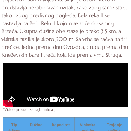
predstavlja nezaboravan užitak, kako zbog same staze,
tako i zbog predivnog pogleda. Bela reka II se
nastavlja na Belu Reku I kojom se stiže do samog
Brzeća. Ukupna dužina obe staze je preko 3,5 km, a
visinska razlika je skoro 900 m. Sa vrha se račva na tri
prečice: jedna prema dnu Gvozdca, druga prema dnu
Kneževskih bara i treća koja ide prema vrhu Struga.
*Video preuzet sa sajta infokop
Tip
Dužina
Kapacitet
Visinska
Trajanje